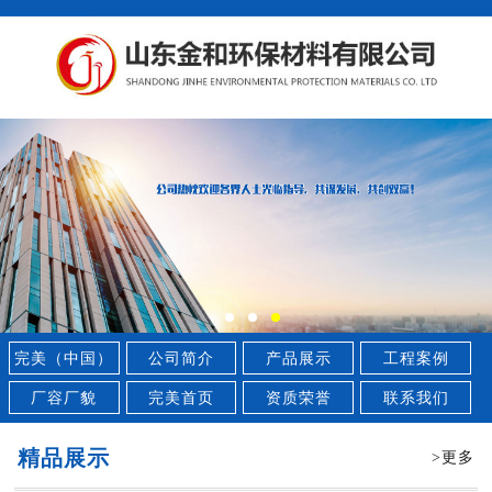
完美（中国）
公司简介
产品展示
工程案例
厂容厂貌
完美首页
资质荣誉
联系我们
精品展示
>更多