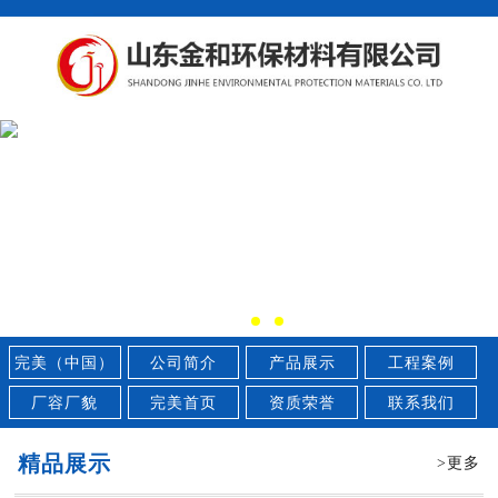
完美（中国）
公司简介
产品展示
工程案例
厂容厂貌
完美首页
资质荣誉
联系我们
精品展示
>更多