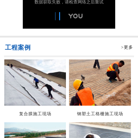
工程案例
>更多
复合膜施工现场
钢塑土工格栅施工现场