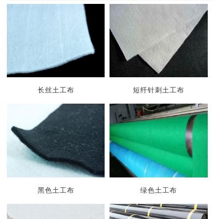
长丝土工布
短纤针刺土工布
黑色土工布
绿色土工布