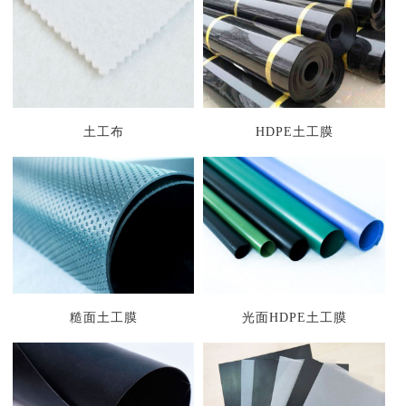
1
2
3
土工布
HDPE土工膜
糙面土工膜
光面HDPE土工膜